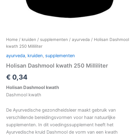
Home
/
kruiden
/
supplementen
/
ayurveda
/ Holisan Dashmool
kwath 250 Milliliter
ayurveda
,
kruiden
,
supplementen
Holisan Dashmool kwath 250 Milliliter
€
0,34
Holisan Dashmool kwath
Dashmool kwath
De Ayurvedische gezondheidsleer maakt gebruik van
verschillende bereidingsvormen voor haar natuurlijke
supplementen. In dit voedingssupplement heeft het
Ayurvedische kruid Dashmool de vorm van een kwath