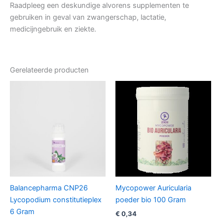
Raadpleeg een deskundige alvorens supplementen te
gebruiken in geval van zwangerschap, lactatie,
medicijngebruik en ziekte.
Gerelateerde producten
Balancepharma CNP26
Mycopower Auricularia
Lycopodium constitutieplex
poeder bio 100 Gram
6 Gram
€
0,34