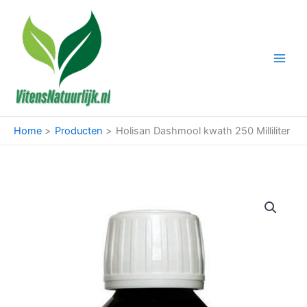
Ga
naar
de
inhoud
Home
Producten
Holisan Dashmool kwath 250 Milliliter