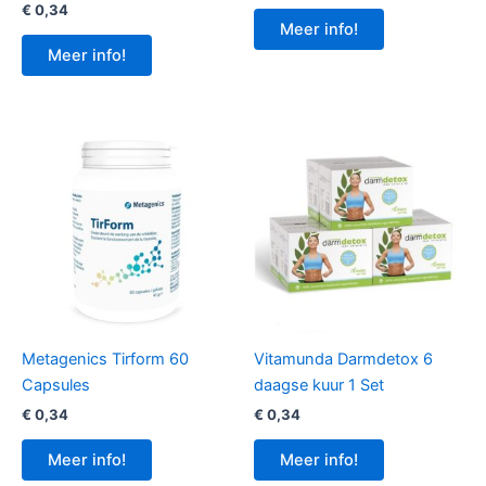
€
0,34
Meer info!
Meer info!
Metagenics Tirform 60
Vitamunda Darmdetox 6
Capsules
daagse kuur 1 Set
€
0,34
€
0,34
Meer info!
Meer info!