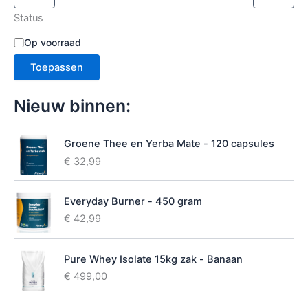
c
Status
t
e
B
Op voorraad
r
e
e
Toepassen
s
n
c
h
Nieuw binnen:
i
k
b
Groene Thee en Yerba Mate - 120 capsules
a
€
32,99
a
r
h
Everyday Burner - 450 gram
e
€
42,99
i
d
Pure Whey Isolate 15kg zak - Banaan
€
499,00