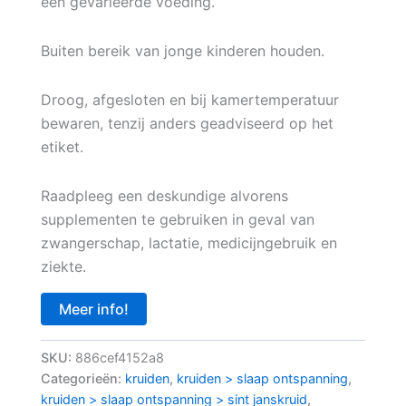
een gevarieerde voeding.
Buiten bereik van jonge kinderen houden.
Droog, afgesloten en bij kamertemperatuur
bewaren, tenzij anders geadviseerd op het
etiket.
Raadpleeg een deskundige alvorens
supplementen te gebruiken in geval van
zwangerschap, lactatie, medicijngebruik en
ziekte.
Meer info!
SKU:
886cef4152a8
Categorieën:
kruiden
,
kruiden > slaap ontspanning
,
kruiden > slaap ontspanning > sint janskruid
,