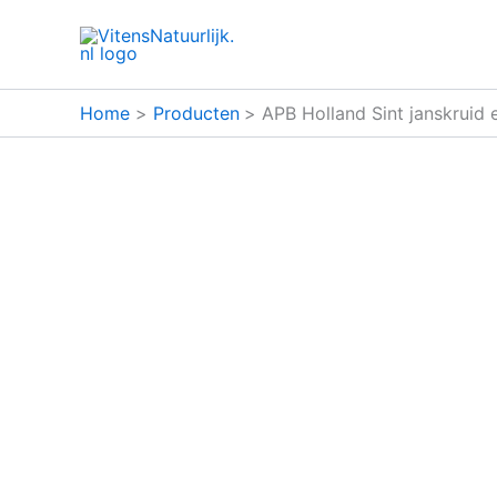
Ga
naar
de
inhoud
Home
Producten
APB Holland Sint janskruid