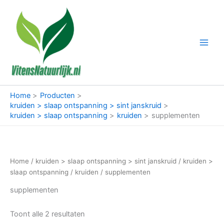
Ga
naar
de
inhoud
Home
Producten
kruiden > slaap ontspanning > sint janskruid
kruiden > slaap ontspanning
kruiden
supplementen
Home
/
kruiden > slaap ontspanning > sint janskruid
/
kruiden >
slaap ontspanning
/
kruiden
/ supplementen
supplementen
Toont alle 2 resultaten