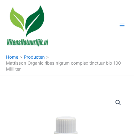
Ga
naar
de
inhoud
Home
Producten
Mattisson Organic ribes nigrum complex tinctuur bio 100
Milliliter