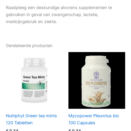
Raadpleeg een deskundige alvorens supplementen te
gebruiken in geval van zwangerschap, lactatie,
medicijngebruik en ziekte.
Gerelateerde producten
Nutriphyt Green tea mints
Mycopower Pleurotus bio
120 Tabletten
100 Capsules
€
0,34
€
0,34