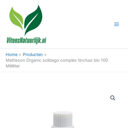
Ga
naar
de
inhoud
Home
Producten
Mattisson Organic solidago complex tinctuur bio 100
Milliliter