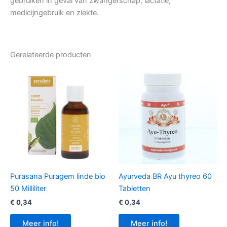
gebruiken in geval van zwangerschap, lactatie,
medicijngebruik en ziekte.
Gerelateerde producten
Purasana Puragem linde bio
Ayurveda BR Ayu thyreo 60
50 Milliliter
Tabletten
€
0,34
€
0,34
Meer info!
Meer info!