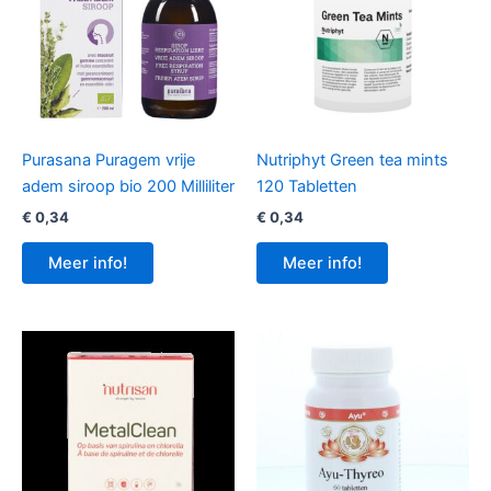
Purasana Puragem vrije
Nutriphyt Green tea mints
adem siroop bio 200 Milliliter
120 Tabletten
€
0,34
€
0,34
Meer info!
Meer info!