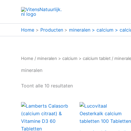
Ga
naar
de
inhoud
Home
Producten
mineralen > calcium > calci
Home
/
mineralen > calcium > calcium tablet
/
mineral
mineralen
Toont alle 10 resultaten