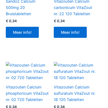
Sandoz Calcium
Vitazouten Calcium
500mg 20
carbonicum VitaZout
Bruistabletten
nr. 22 120 Tabletten
€
0,34
€
0,34
Meer info!
Meer info!
Vitazouten Calcium
Vitazouten Calcium
phosphoricum VitaZout
sulfuratum VitaZout nr.
nr. 02 720 Tabletten
18 120 Tabletten
€
0,34
€
0,34