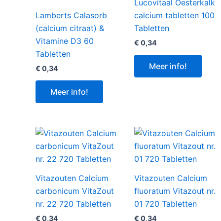
Lucovitaal Oesterkalk
Lamberts Calasorb
calcium tabletten 100
(calcium citraat) &
Tabletten
Vitamine D3 60
€
0,34
Tabletten
Meer info!
€
0,34
Meer info!
Vitazouten Calcium
Vitazouten Calcium
carbonicum VitaZout
fluoratum Vitazout nr.
nr. 22 720 Tabletten
01 720 Tabletten
€
0,34
€
0,34