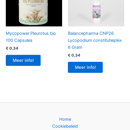
Mycopower Pleurotus bio
Balancepharma CNP26
100 Capsules
Lycopodium constitutieplex
6 Gram
€
0,34
€
0,34
Meer info!
Meer info!
Home
Cookiebeleid