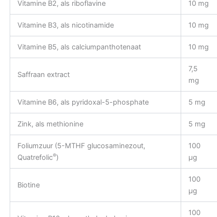
Vitamine B2, als riboflavine
10 mg
Vitamine B3, als nicotinamide
10 mg
Vitamine B5, als calciumpanthotenaat
10 mg
7,5
Saffraan extract
mg
Vitamine B6, als pyridoxal-5-phosphate
5 mg
Zink, als methionine
5 mg
Foliumzuur (5-MTHF glucosaminezout,
100
®
Quatrefolic
)
µg
100
Biotine
µg
100