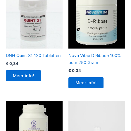
DNH Quint 31 120 Tabletten
Nova Vitae D Ribose 100%
puur 250 Gram
€
0,34
€
0,34
Meer info!
Meer info!