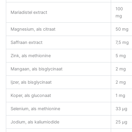
100
Mariadistel extract
mg
Magnesium, als citraat
50 mg
Saffraan extract
7,5 mg
Zink, als methionine
5 mg
Mangaan, als bisglycinaat
2 mg
Ijzer, als bisglycinaat
2 mg
Koper, als gluconaat
1 mg
Selenium, als methionine
33 µg
Jodium, als kaliumiodide
25 µg