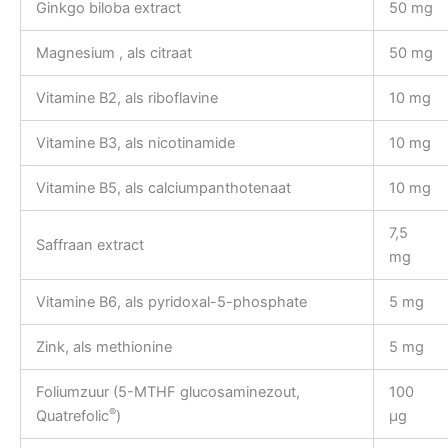
Ginkgo biloba extract
50 mg
Magnesium , als citraat
50 mg
Vitamine B2, als riboflavine
10 mg
Vitamine B3, als nicotinamide
10 mg
Vitamine B5, als calciumpanthotenaat
10 mg
7,5
Saffraan extract
mg
Vitamine B6, als pyridoxal-5-phosphate
5 mg
Zink, als methionine
5 mg
Foliumzuur (5-MTHF glucosaminezout,
100
®
Quatrefolic
)
µg