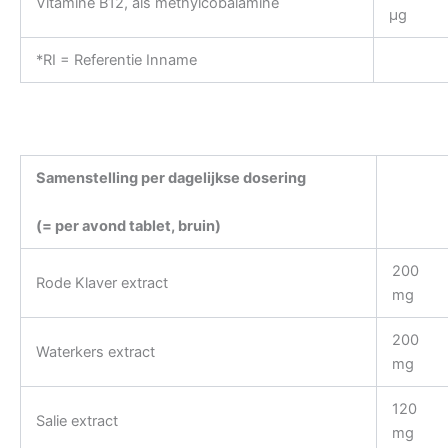
Vitamine B12, als methylcobalamine
µg
*RI = Referentie Inname
Samenstelling per dagelijkse dosering
(= per avond tablet, bruin)
200
Rode Klaver extract
mg
200
Waterkers extract
mg
120
Salie extract
mg