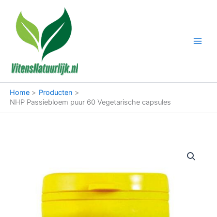
Ga
naar
de
inhoud
Home
Producten
NHP Passiebloem puur 60 Vegetarische capsules