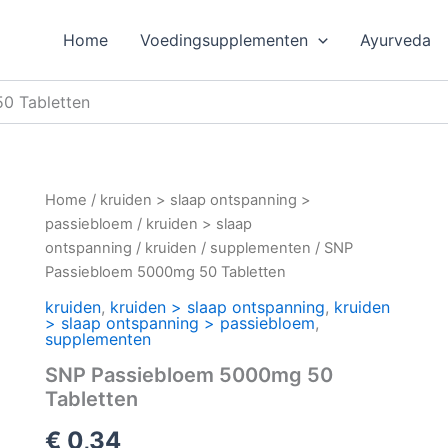
Home
Voedingsupplementen
Ayurveda
0 Tabletten
Home
/
kruiden > slaap ontspanning >
passiebloem
/
kruiden > slaap
ontspanning
/
kruiden
/
supplementen
/ SNP
Passiebloem 5000mg 50 Tabletten
kruiden
,
kruiden > slaap ontspanning
,
kruiden
> slaap ontspanning > passiebloem
,
supplementen
SNP Passiebloem 5000mg 50
Tabletten
€
0,34