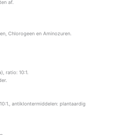
en af.
uren, Chlorogeen en Aminozuren.
), ratio: 10:1.
eder.
10:1., antiklontermiddelen: plantaardig
n.