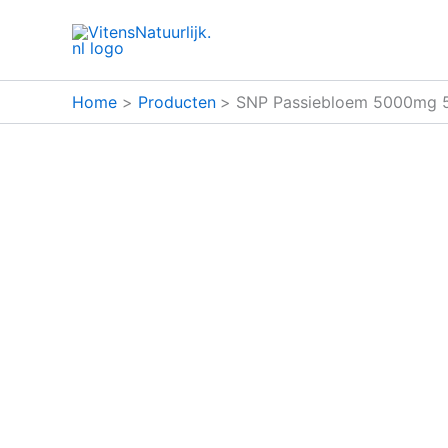
Ga
naar
de
inhoud
Home
Producten
SNP Passiebloem 5000mg 5