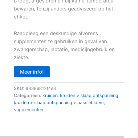
Droog, afgesloten en bij kamertemperatuur
bewaren, tenzij anders geadviseerd op het
etiket.
Raadpleeg een deskundige alvorens
supplementen te gebruiken in geval van
zwangerschap, lactatie, medicijngebruik en
ziekte.
Meer info!
SKU:
8838e812f4e8
Categorieën:
kruiden
,
kruiden > slaap ontspanning
,
kruiden > slaap ontspanning > passiebloem
,
supplementen