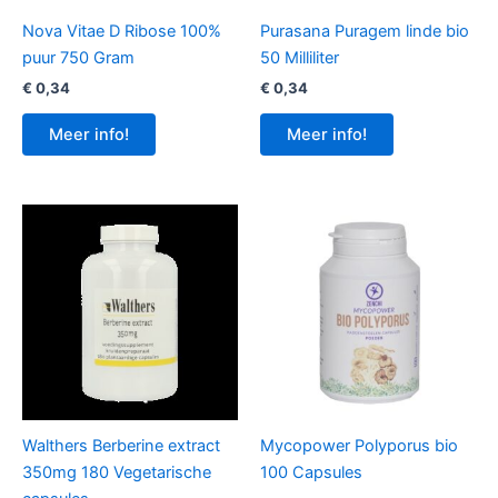
Nova Vitae D Ribose 100%
Purasana Puragem linde bio
puur 750 Gram
50 Milliliter
€
0,34
€
0,34
Meer info!
Meer info!
Walthers Berberine extract
Mycopower Polyporus bio
350mg 180 Vegetarische
100 Capsules