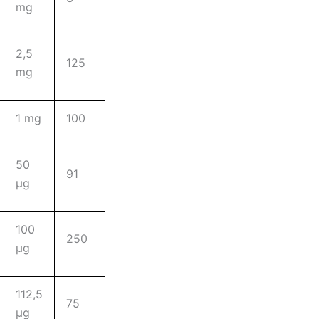
mg
2,5
125
mg
1 mg
100
50
91
µg
100
250
µg
112,5
75
µg