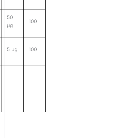
50
100
µg
5 µg
100