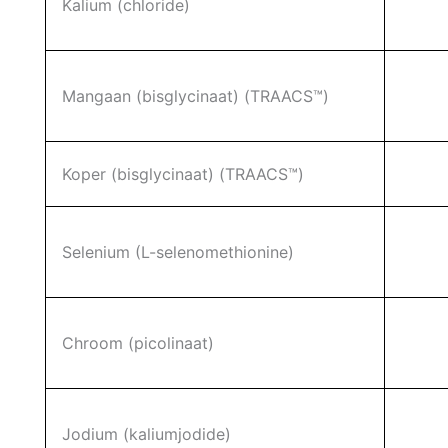
Kalium (chloride)
Mangaan (bisglycinaat) (TRAACS™)
Koper (bisglycinaat) (TRAACS™)
Selenium (L-selenomethionine)
Chroom (picolinaat)
Jodium (kaliumjodide)