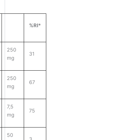
%RI*
250
31
mg
250
67
mg
7,5
75
mg
50
3