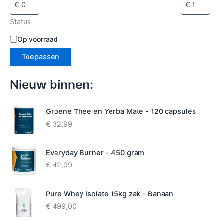
e
c
Status
t
e
B
Op voorraad
r
e
e
Toepassen
s
n
c
h
Nieuw binnen:
i
k
b
Groene Thee en Yerba Mate - 120 capsules
a
€
32,99
a
r
h
Everyday Burner - 450 gram
e
€
42,99
i
d
Pure Whey Isolate 15kg zak - Banaan
€
499,00