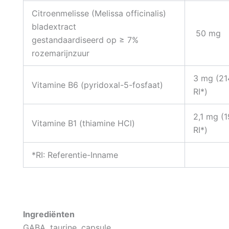
Citroenmelisse (Melissa officinalis)
bladextract
50 mg
gestandaardiseerd op ≥ 7%
rozemarijnzuur
3 mg (2
Vitamine B6 (pyridoxal-5-fosfaat)
RI*)
2,1 mg (
Vitamine B1 (thiamine HCl)
RI*)
*RI: Referentie-Inname
Ingrediënten
GABA, taurine, capsule