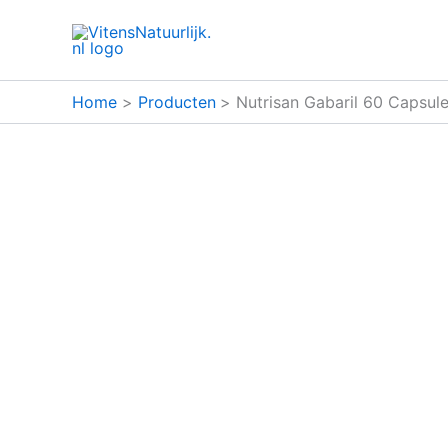
Ga
naar
de
inhoud
Home
Producten
Nutrisan Gabaril 60 Capsul