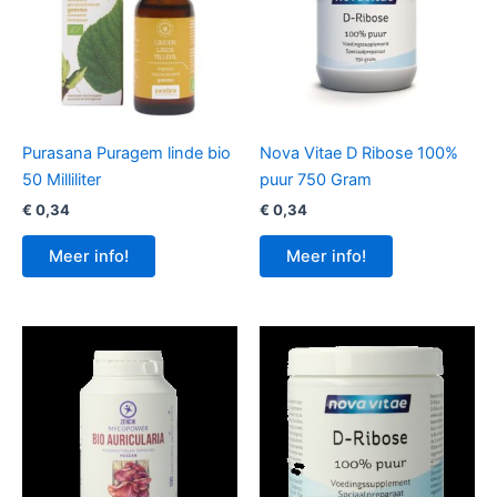
Purasana Puragem linde bio
Nova Vitae D Ribose 100%
50 Milliliter
puur 750 Gram
€
0,34
€
0,34
Meer info!
Meer info!