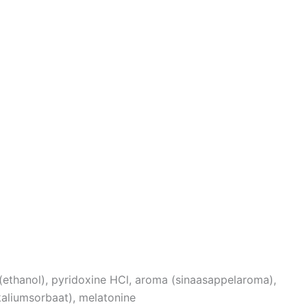
r (ethanol), pyridoxine HCl, aroma (sinaasappelaroma),
kaliumsorbaat), melatonine