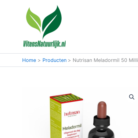
Ga
naar
de
inhoud
Home
Producten
Nutrisan Meladormil 50 Millil