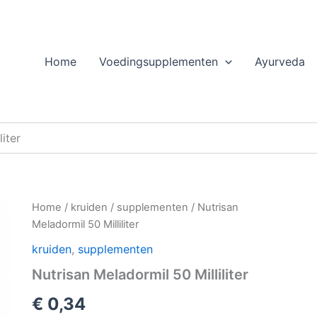
Home
Voedingsupplementen
Ayurveda
iter
Home
/
kruiden
/
supplementen
/ Nutrisan
Meladormil 50 Milliliter
kruiden
,
supplementen
Nutrisan Meladormil 50 Milliliter
€
0,34