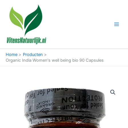
Ga
naar
de
inhoud
Home
Producten
Organic India Women's well being bio 90 Capsules