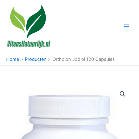
Ga
naar
de
inhoud
Home
Producten
Ortholon Jodiol 120 Capsules