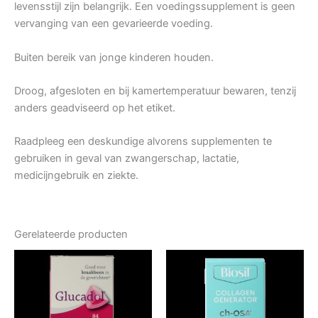
levensstijl zijn belangrijk. Een voedingssupplement is geen
vervanging van een gevarieerde voeding.
Buiten bereik van jonge kinderen houden.
Droog, afgesloten en bij kamertemperatuur bewaren, tenzij
anders geadviseerd op het etiket.
Raadpleeg een deskundige alvorens supplementen te
gebruiken in geval van zwangerschap, lactatie,
medicijngebruik en ziekte.
Gerelateerde producten