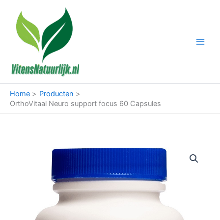
Ga
naar
de
inhoud
Home
Producten
OrthoVitaal Neuro support focus 60 Capsules