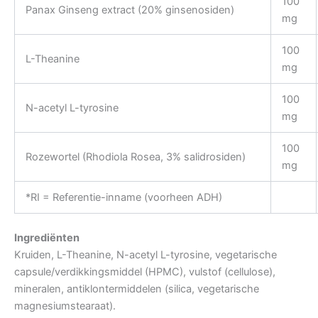
100
Panax Ginseng extract (20% ginsenosiden)
mg
100
L-Theanine
mg
100
N-acetyl L-tyrosine
mg
100
Rozewortel (Rhodiola Rosea, 3% salidrosiden)
mg
*RI = Referentie-inname (voorheen ADH)
Ingrediënten
Kruiden, L-Theanine, N-acetyl L-tyrosine, vegetarische
capsule/verdikkingsmiddel (HPMC), vulstof (cellulose),
mineralen, antiklontermiddelen (silica, vegetarische
magnesiumstearaat).