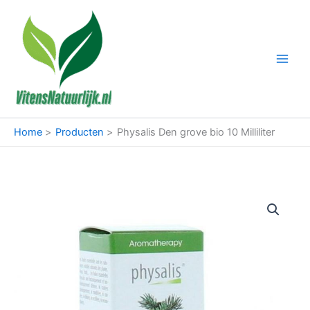
Ga
naar
de
inhoud
Home
Producten
Physalis Den grove bio 10 Milliliter