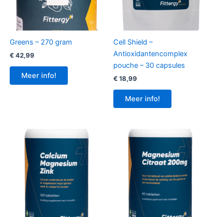
Greens – 270 gram
Cell Shield –
Antioxidantencomplex
€
42,99
pouche – 30 capsules
Meer info!
€
18,99
Meer info!