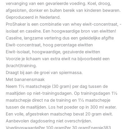
vervanging van een gevarieerde voeding. Koel, droog,
afgesloten, donker en buiten bereik van kinderen bewaren.
Geproduceerd in Nederland.
ProShaker is een combinatie van whey eiwit-concentraat, -
isolaat en caseïne. Een hoogwaardige bron van eiwitten!
Caseïne, langzame vertering dus een geleidelijke afgifte
Eiwit-concentraat, hoog percentage eiwitten
Eiwit-isolaat, hoogwaardige, gezuiverde eiwitten
Voorzie je lichaam van extra eiwit na bijvoorbeeld een
(kracht)training.
Draagt bij aan de groei van spiermassa.
Met bananensmaak
Neem 1½ maatschepje (30 gram) per dag tussen de
maaltijden op niet-trainingsdagen. Op trainingsdagen 1½
maatschepje direct na de training en 1½ maatschepje
tussen de maaltijden. Los het poeder op in 300 ml water.
Een volle, afgestreken maatschep bevat 20 gram eiwit.
Aanbevolen dagdosering niet overschrijden.
VoedingswaardePer 100 gramPer 30 gramEnergie383