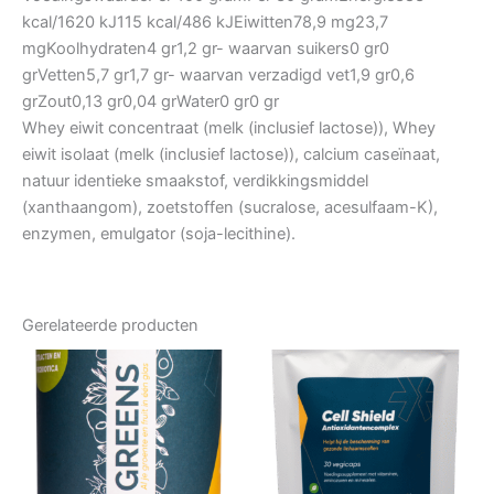
kcal/1620 kJ115 kcal/486 kJEiwitten78,9 mg23,7
mgKoolhydraten4 gr1,2 gr- waarvan suikers0 gr0
grVetten5,7 gr1,7 gr- waarvan verzadigd vet1,9 gr0,6
grZout0,13 gr0,04 grWater0 gr0 gr
Whey eiwit concentraat (melk (inclusief lactose)), Whey
eiwit isolaat (melk (inclusief lactose)), calcium caseïnaat,
natuur identieke smaakstof, verdikkingsmiddel
(xanthaangom), zoetstoffen (sucralose, acesulfaam-K),
enzymen, emulgator (soja-lecithine).
Gerelateerde producten