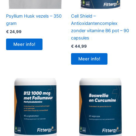
Psyllium Husk vezels – 350
Cell Shield –
gram
Antioxidantencomplex
zonder vitamine B6 pot – 90
€
24,99
capsules
Meer info!
€
44,99
Meer info!