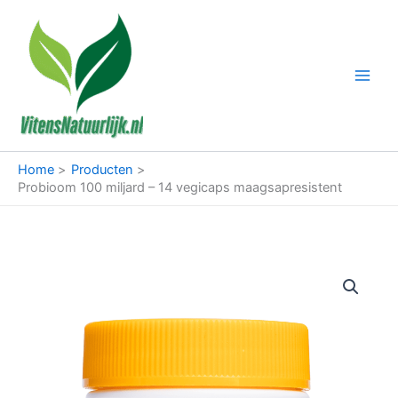
Ga
naar
de
inhoud
Home
Producten
Probioom 100 miljard – 14 vegicaps maagsapresistent