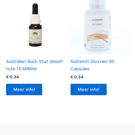
Australian Bush Sturt desert
Nutramin Diosvein 90
rose 15 Milliliter
Capsules
€
0,34
€
0,34
Meer info!
Meer info!