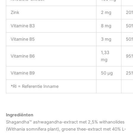
Zink
2 mg
20
Vitamine B3
8 mg
50
Vitamine B5
3 mg
50
1,33
Vitamine B6
95
mg
Vitamine B9
50 µg
25
*RI = Referentie Inname
Ingrediënten
Shagandha™ ashwagandha-extract met 2,5% withanolides
(Withania somnifera plant), groene thee-extract met 40% L-