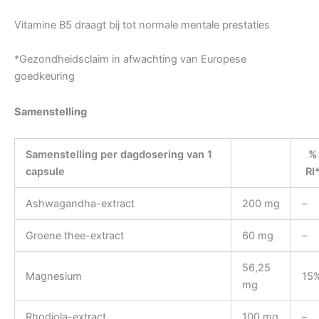
Vitamine B5 draagt bij tot normale mentale prestaties
*Gezondheidsclaim in afwachting van Europese
goedkeuring
Samenstelling
Samenstelling per dagdosering van 1
%
capsule
RI
Ashwagandha-extract
200 mg
–
Groene thee-extract
60 mg
–
56,25
Magnesium
15
mg
Rhodiola-extract
100 mg
–