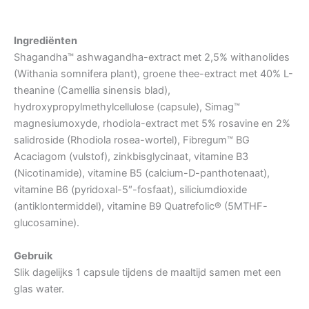
Ingrediënten
Shagandha™ ashwagandha-extract met 2,5% withanolides
(Withania somnifera plant), groene thee-extract met 40% L-
theanine (Camellia sinensis blad),
hydroxypropylmethylcellulose (capsule), Simag™
magnesiumoxyde, rhodiola-extract met 5% rosavine en 2%
salidroside (Rhodiola rosea-wortel), Fibregum™ BG
Acaciagom (vulstof), zinkbisglycinaat, vitamine B3
(Nicotinamide), vitamine B5 (calcium-D-panthotenaat),
vitamine B6 (pyridoxal-5″-fosfaat), siliciumdioxide
(antiklontermiddel), vitamine B9 Quatrefolic® (5MTHF-
glucosamine).
Gebruik
Slik dagelijks 1 capsule tijdens de maaltijd samen met een
glas water.