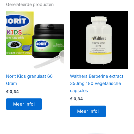
Gerelateerde producten
Norit Kids granulaat 60
Walthers Berberine extract
Gram
350mg 180 Vegetarische
capsules
€
0,34
€
0,34
Meer info!
Meer info!