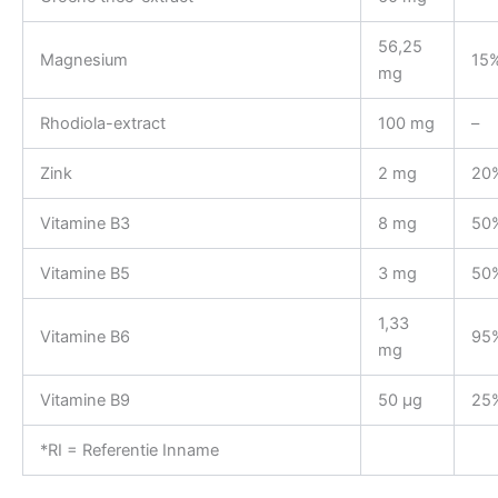
56,25
Magnesium
15
mg
Rhodiola-extract
100 mg
–
Zink
2 mg
20
Vitamine B3
8 mg
50
Vitamine B5
3 mg
50
1,33
Vitamine B6
95
mg
Vitamine B9
50 µg
25
*RI = Referentie Inname