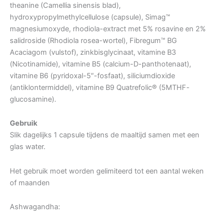
theanine (Camellia sinensis blad),
hydroxypropylmethylcellulose (capsule), Simag™
magnesiumoxyde, rhodiola-extract met 5% rosavine en 2%
salidroside (Rhodiola rosea-wortel), Fibregum™ BG
Acaciagom (vulstof), zinkbisglycinaat, vitamine B3
(Nicotinamide), vitamine B5 (calcium-D-panthotenaat),
vitamine B6 (pyridoxal-5″-fosfaat), siliciumdioxide
(antiklontermiddel), vitamine B9 Quatrefolic® (5MTHF-
glucosamine).
Gebruik
Slik dagelijks 1 capsule tijdens de maaltijd samen met een
glas water.
Het gebruik moet worden gelimiteerd tot een aantal weken
of maanden
Ashwagandha: