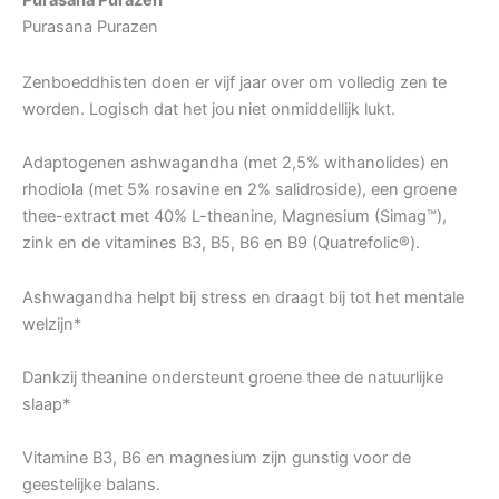
Purasana Purazen
Purasana Purazen
Zenboeddhisten doen er vijf jaar over om volledig zen te
worden. Logisch dat het jou niet onmiddellijk lukt.
Adaptogenen ashwagandha (met 2,5% withanolides) en
rhodiola (met 5% rosavine en 2% salidroside), een groene
thee-extract met 40% L-theanine, Magnesium (Simag™),
zink en de vitamines B3, B5, B6 en B9 (Quatrefolic®).
Ashwagandha helpt bij stress en draagt bij tot het mentale
welzijn*
Dankzij theanine ondersteunt groene thee de natuurlijke
slaap*
Vitamine B3, B6 en magnesium zijn gunstig voor de
geestelijke balans.