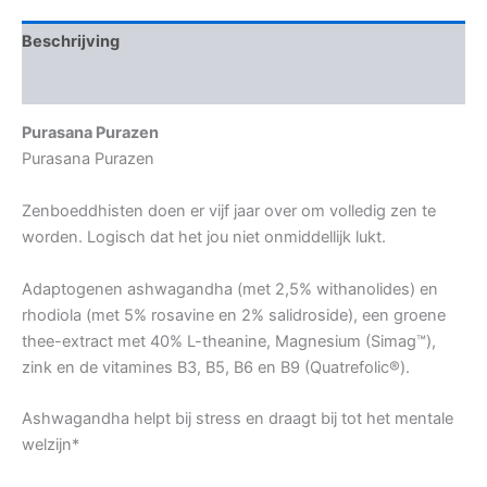
Beschrijving
Aanvullende informatie
Purasana Purazen
Purasana Purazen
Zenboeddhisten doen er vijf jaar over om volledig zen te
worden. Logisch dat het jou niet onmiddellijk lukt.
Adaptogenen ashwagandha (met 2,5% withanolides) en
rhodiola (met 5% rosavine en 2% salidroside), een groene
thee-extract met 40% L-theanine, Magnesium (Simag™),
zink en de vitamines B3, B5, B6 en B9 (Quatrefolic®).
Ashwagandha helpt bij stress en draagt bij tot het mentale
welzijn*