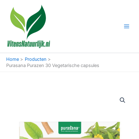
Ga
naar
de
inhoud
Home
Producten
Purasana Purazen 30 Vegetarische capsules