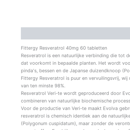
Beschrijving
Aanvullende informatie
Fittergy Resveratrol 40mg 60 tabletten
Resveratrol is een natuurlijke verbinding die tot
dat voorkomt in bepaalde planten. Het wordt voor
pinda's, bessen en de Japanse duizendknoop (P
Fittergy Resveratrol is puur en vervuilingsvrij, wi
van ten minste 98%.
Resveratrol Veri-te wordt geproduceerd door Evolv
combineren van natuurlijke biochemische proce
Voor de productie van Veri-te maakt Evolva gebr
resveratrol is chemisch identiek aan de natuurlij
(Polygonum cuspidatum), maar zonder de verontr