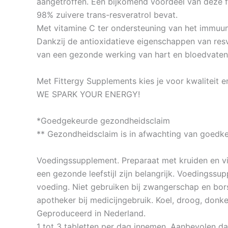
aangetroffen. Een bijkomend voordeel van deze f
98% zuivere trans-resveratrol bevat.
Met vitamine C ter ondersteuning van het immuu
Dankzij de antioxidatieve eigenschappen van resve
van een gezonde werking van hart en bloedvaten
Met Fittergy Supplements kies je voor kwaliteit e
WE SPARK YOUR ENERGY!
*Goedgekeurde gezondheidsclaim
** Gezondheidsclaim is in afwachting van goedk
Voedingssupplement. Preparaat met kruiden en vi
een gezonde leefstijl zijn belangrijk. Voedingss
voeding. Niet gebruiken bij zwangerschap en bor
apotheker bij medicijngebruik. Koel, droog, donke
Geproduceerd in Nederland.
1 tot 3 tabletten per dag innemen. Aanbevolen da