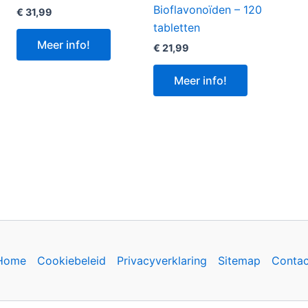
Bioflavonoïden – 120
€
31,99
tabletten
Meer info!
€
21,99
Meer info!
Home
Cookiebeleid
Privacyverklaring
Sitemap
Contac