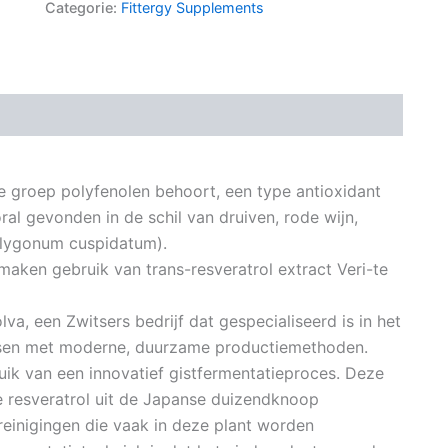
Categorie:
Fittergy Supplements
 de groep polyfenolen behoort, een type antioxidant
al gevonden in de schil van druiven, rode wijn,
olygonum cuspidatum).
j maken gebruik van trans-resveratrol extract Veri-te
a, een Zwitsers bedrijf dat gespecialiseerd is in het
ssen met moderne, duurzame productiemethoden.
uik van een innovatief gistfermentatieproces. Deze
ke resveratrol uit de Japanse duizendknoop
einigingen die vaak in deze plant worden