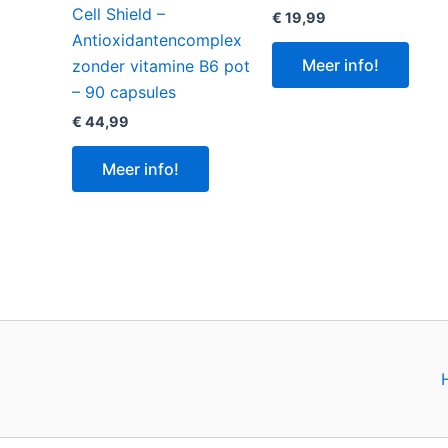
Cell Shield –
€
19,99
Antioxidantencomplex
Meer info!
zonder vitamine B6 pot
– 90 capsules
€
44,99
Meer info!