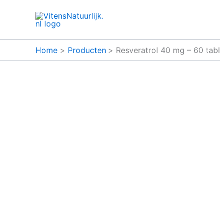
Ga
naar
de
inhoud
Home
Producten
Resveratrol 40 mg – 60 tabl