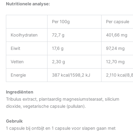
Nutritionele analyse:
Per 100g
Per capsule
Koolhydraten
72,7 g
401,66 mg
Eiwit
17,6 g
97,24 mg
Vetten
2,30 g
12,70 mg
Energie
387 kcal/1598,2 kJ
2,110 kcal/8,
Ingrediënten
Tribulus extract, plantaardig magnesiumstearaat, silicium
dioxide, vegetarische capsule (pullulan).
Gebruik
1 capsule bij ontbijt en 1 capsule voor slapen gaan met