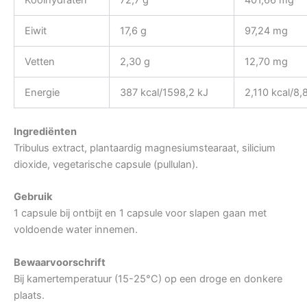
Koolhydraten
72,7 g
401,66 mg
Eiwit
17,6 g
97,24 mg
Vetten
2,30 g
12,70 mg
Energie
387 kcal/1598,2 kJ
2,110 kcal/8,
Ingrediënten
Tribulus extract, plantaardig magnesiumstearaat, silicium
dioxide, vegetarische capsule (pullulan).
Gebruik
1 capsule bij ontbijt en 1 capsule voor slapen gaan met
voldoende water innemen.
Bewaarvoorschrift
Bij kamertemperatuur (15-25°C) op een droge en donkere
plaats.