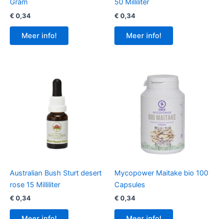
Gram
50 Milliliter
€
0,34
€
0,34
Meer info!
Meer info!
Australian Bush Sturt desert
Mycopower Maitake bio 100
rose 15 Milliliter
Capsules
€
0,34
€
0,34
Meer info!
Meer info!