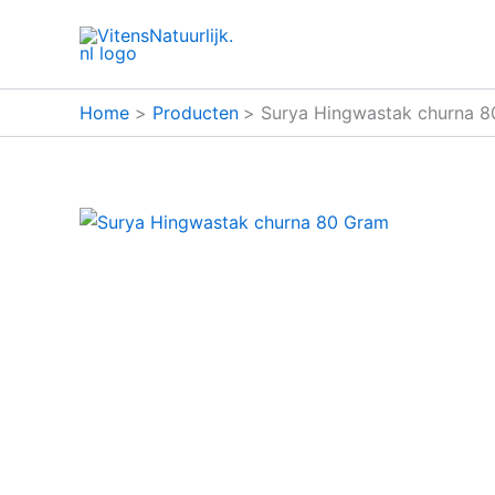
Ga
naar
de
inhoud
Home
Producten
Surya Hingwastak churna 