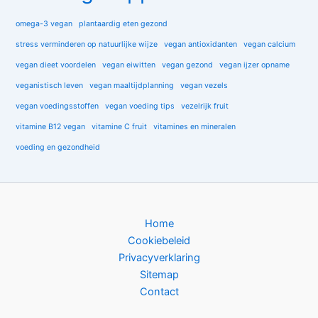
omega-3 vegan
plantaardig eten gezond
stress verminderen op natuurlijke wijze
vegan antioxidanten
vegan calcium
vegan dieet voordelen
vegan eiwitten
vegan gezond
vegan ijzer opname
veganistisch leven
vegan maaltijdplanning
vegan vezels
vegan voedingsstoffen
vegan voeding tips
vezelrijk fruit
vitamine B12 vegan
vitamine C fruit
vitamines en mineralen
voeding en gezondheid
Home
Cookiebeleid
Privacyverklaring
Sitemap
Contact