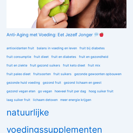
Anti-Aging met Voeding: Eet Jezelf Jonger
antioxidanten fruit
balans in voeding en leven
fruit bij diabetes
fruit consumptie
fruit dieet
fruit en diabetes
fruit en gezondheid
fruit en ziekte
fruit gezond suikers
fruit keto dieet
fruit mix
fruit paleo dieet
fruitsoorten
fruit suikers
gezonde gewoonten opbouwen
gezonde huid voeding
gezond fruit
gezond lichaam en geest
gezond vegan eten
go vegan
hoeveel fruit per dag
hoog suiker fruit
laag suiker fruit
lichaam detoxen
meer energie krijgen
natuurlijke
voedingssupplementen