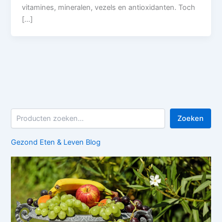
vitamines, mineralen, vezels en antioxidanten. Toch
[…]
Z
Zoeken
o
e
Gezond Eten & Leven Blog
k
e
n