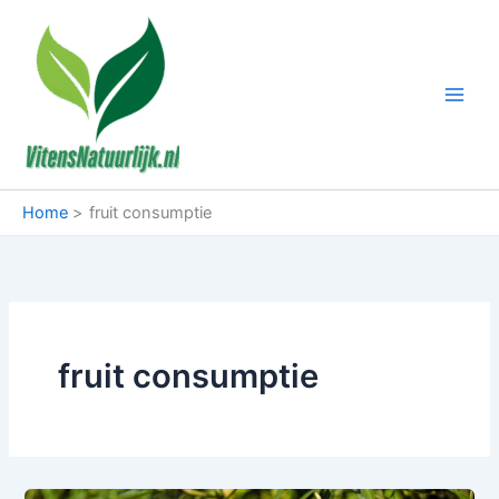
Ga
naar
de
inhoud
Home
fruit consumptie
fruit consumptie