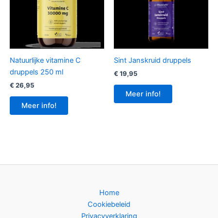
Natuurlijke vitamine C
Sint Janskruid druppels
druppels 250 ml
€
19,95
€
26,95
Meer info!
Meer info!
Home
Cookiebeleid
Privacyverklaring