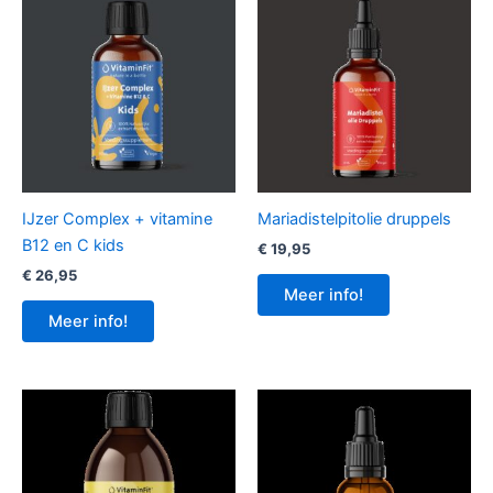
IJzer Complex + vitamine
Mariadistelpitolie druppels
B12 en C kids
€
19,95
€
26,95
Meer info!
Meer info!