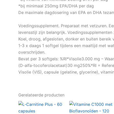
*bij minimaal 250mg EPA/DHA per dag
De maximale dagdosering van EPA en DHA tezam
Voedingssupplement. Preparaat met vetzuren. Ee
levensstijl zijn belangrijk. Voedingssupplemente
Koel, droog, afgesloten, donker en buiten berei
1-3 x daags 1 softgel tijdens een maaltijd met w
overschrijden.
Bevat per 3 softgels: %RI*Visolie3.000 mg – W
(D-alfa-tocoferolacetaat)30 mg250%*RI = Refere
Visolie (VIS), capsule (gelatine, glycerine), vitami
Gerelateerde producten