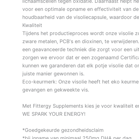
lichaamscellen tegen oxidatie. Daarnaast helpt he
voor een optimale opname en effectiviteit van de
houdbaarheid van de visoliecapsule, waardoor de 
Kwaliteit
Tijdens het productieproces wordt onze visolie z
zware metalen, PCB's en dioxinen, te verwijderen. 
een geavanceerde techniek die zorgt voor een uite
zorgen we ervoor dat er een zogenaamd Certific
kunnen we garanderen dat elk potje visolie dat onz
juiste manier gewonnen is.
Eco-keurmerk: Onze visolie heeft het eko keurme
gevangen en gekweekte vis.
Met Fittergy Supplements kies je voor kwaliteit e
WE SPARK YOUR ENERGY!
*Goedgekeurde gezondheidsclaim
*bij inname van minimaal 250mg DHA per dag