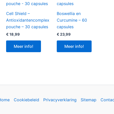
Cell Shield –
Boswellia en
Antioxidantencomplex
Curcumine – 60
pouche – 30 capsules
capsules
€
18,99
€
23,99
Meer info!
Meer info!
Home
Cookiebeleid
Privacyverklaring
Sitemap
Contac