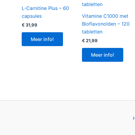
L-Carnitine Plus – 60
capsules
Vitamine C1000 met
Bioflavonoïden – 120
€
31,99
tabletten
Meer info!
€
21,99
Meer info!