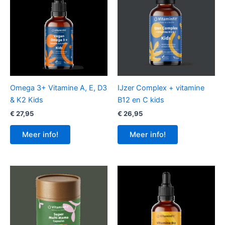
Omega 3+ Vitamine A, E, D3
IJzer Complex + vitamine
& K2 Kids
B12 en C kids
€
27,95
€
26,95
Meer info!
Meer info!