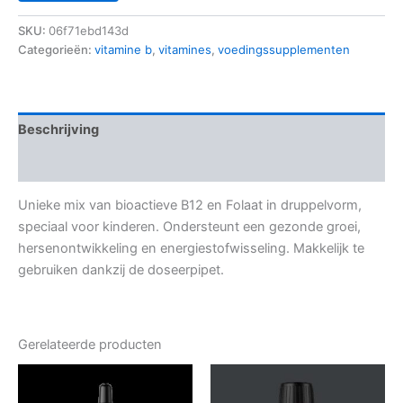
SKU:
06f71ebd143d
Categorieën:
vitamine b
,
vitamines
,
voedingssupplementen
Beschrijving
Aanvullende informatie
Unieke mix van bioactieve B12 en Folaat in druppelvorm,
speciaal voor kinderen. Ondersteunt een gezonde groei,
hersenontwikkeling en energiestofwisseling. Makkelijk te
gebruiken dankzij de doseerpipet.
Gerelateerde producten