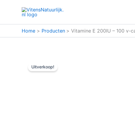
Ga
naar
de
inhoud
Home
Producten
Vitamine E 200IU – 100 v-c
Uitverkoop!