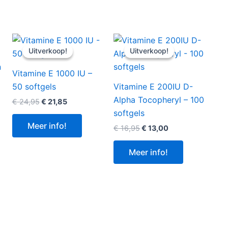
Uitverkoop!
Uitverkoop!
Uitverkoop!
Uitverkoop!
Vitamine E 1000 IU –
50 softgels
Vitamine E 200IU D-
Alpha Tocopheryl – 100
Oorspronkelijke
Huidige
€
24,95
€
21,85
prijs
prijs
softgels
was:
is:
Meer info!
Oorspronkelijke
Huidige
€
16,95
€
13,00
€ 24,95.
€ 21,85.
prijs
prijs
was:
is:
Meer info!
€ 16,95.
€ 13,00.