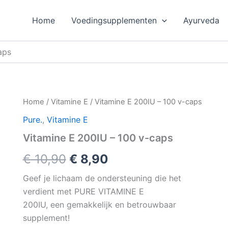
Home
Voedingsupplementen
Ayurveda
aps
Home
/
Vitamine E
/ Vitamine E 200IU – 100 v-caps
Pure.
,
Vitamine E
Vitamine E 200IU – 100 v-caps
Oorspronkelijke
Huidige
€
10,90
€
8,90
prijs
prijs
Geef je lichaam de ondersteuning die het
verdient met PURE VITAMINE E
was:
is:
200IU, een gemakkelijk en betrouwbaar
€ 10,90.
€ 8,90.
supplement!