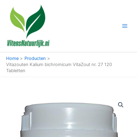
Ga
naar
de
inhoud
Home
Producten
Vitazouten Kalium bichromicum VitaZout nr. 27 120
Tabletten