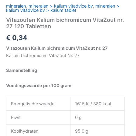
mineralen
,
mineralen > kalium vitadvice bv
,
mineralen >
kalium vitadvice bv > kalium tablet
Vitazouten Kalium bichromicum VitaZout nr.
27 120 Tabletten
€
0,34
Vitazouten Kalium bichromicum VitaZout nr. 27
Kalium bichromicum VitaZout Nr. 27
Samenstelling
Voedingswaarde per 100 gram
Energetische waarde
1615 kj / 380 kcal
Eiwit
0 g
Koolhydraten
95,0 g