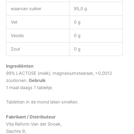
waarvan suiker
95,0 g
Vet
0 g
Vezels
0 g
Zout
0 g
Ingrediënten
99% LACTOSE (melk), magnesiumstearaat, <0,0012
zoutionen.
Gebruik
1 maal daags 1 tabletje.
Tabletten in de mond laten smelten.
Fabrikant / Distributeur
Vita Reform Van der Snoek,
Slachte 9,