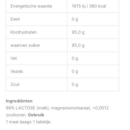
Energetische waarde
1615 kj / 380 kcal
Eiwit
0 g
Koolhydraten
95,0 g
waarvan suiker
95,0 g
Vet
0 g
Vezels
0 g
Zout
0 g
Ingrediënten
99% LACTOSE (melk), magnesiumstearaat, <0,0012
zoutionen.
Gebruik
1 maal daags 1 tabletje.