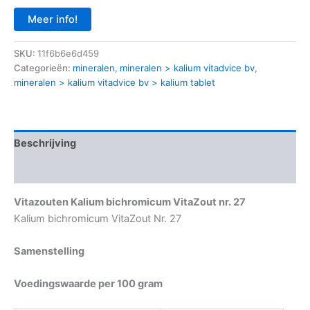
Meer info!
SKU:
11f6b6e6d459
Categorieën:
mineralen
,
mineralen > kalium vitadvice bv
,
mineralen > kalium vitadvice bv > kalium tablet
Beschrijving
Aanvullende informatie
Vitazouten Kalium bichromicum VitaZout nr. 27
Kalium bichromicum VitaZout Nr. 27
Samenstelling
Voedingswaarde per 100 gram