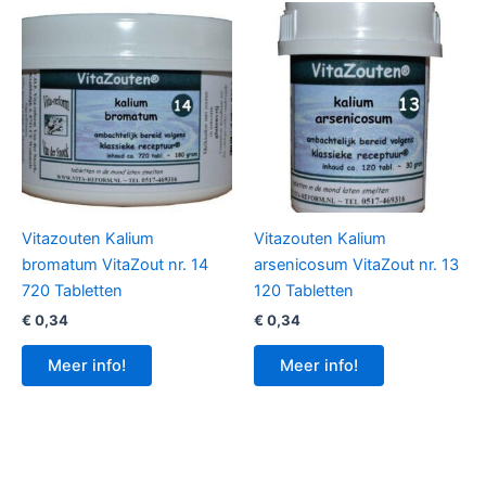
Vitazouten Kalium
Vitazouten Kalium
bromatum VitaZout nr. 14
arsenicosum VitaZout nr. 13
720 Tabletten
120 Tabletten
€
0,34
€
0,34
Meer info!
Meer info!