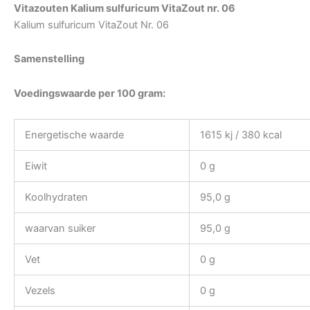
Vitazouten Kalium sulfuricum VitaZout nr. 06
Kalium sulfuricum VitaZout Nr. 06
Samenstelling
Voedingswaarde per 100 gram:
Energetische waarde
1615 kj / 380 kcal
Eiwit
0 g
Koolhydraten
95,0 g
waarvan suiker
95,0 g
Vet
0 g
Vezels
0 g