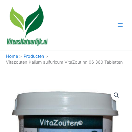
Ga
naar
de
inhoud
Home
Producten
Vitazouten Kalium sulfuricum VitaZout nr. 06 360 Tabletten