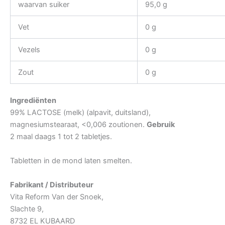
waarvan suiker
95,0 g
Vet
0 g
Vezels
0 g
Zout
0 g
Ingrediënten
99% LACTOSE (melk) (alpavit, duitsland),
magnesiumstearaat, <0,006 zoutionen.
Gebruik
2 maal daags 1 tot 2 tabletjes.
Tabletten in de mond laten smelten.
Fabrikant / Distributeur
Vita Reform Van der Snoek,
Slachte 9,
8732 EL KUBAARD