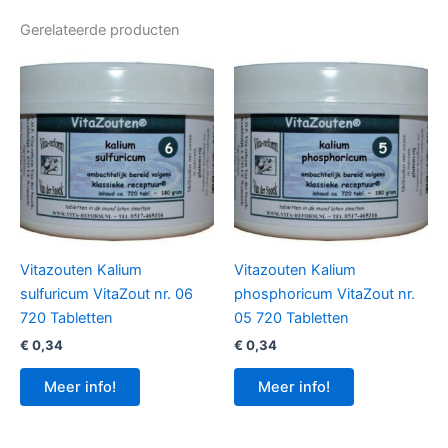
Gerelateerde producten
Vitazouten Kalium
Vitazouten Kalium
sulfuricum VitaZout nr. 06
phosphoricum VitaZout nr.
720 Tabletten
05 720 Tabletten
€
0,34
€
0,34
Meer info!
Meer info!