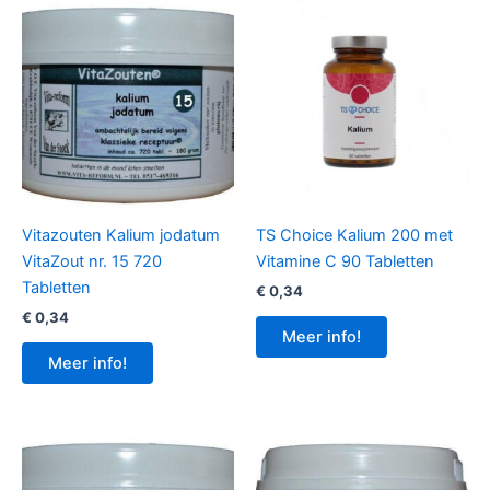
Vitazouten Kalium jodatum
TS Choice Kalium 200 met
VitaZout nr. 15 720
Vitamine C 90 Tabletten
Tabletten
€
0,34
€
0,34
Meer info!
Meer info!