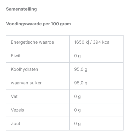
Samenstelling
Voedingswaarde per 100 gram
Energetische waarde
1650 kj / 394 kcal
Eiwit
0 g
Koolhydraten
95,0 g
waarvan suiker
95,0 g
Vet
0 g
Vezels
0 g
Zout
0 g