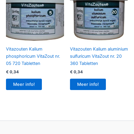
Vitazouten Kalium
Vitazouten Kalium aluminium
phosphoricum VitaZout nr.
sulfuricum VitaZout nr. 20
05 720 Tabletten
360 Tabletten
€
0,34
€
0,34
Meer info!
Meer info!