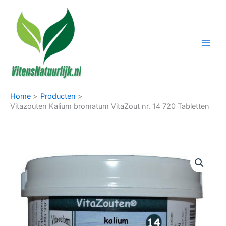
Ga
naar
de
inhoud
Home
Producten
Vitazouten Kalium bromatum VitaZout nr. 14 720 Tabletten