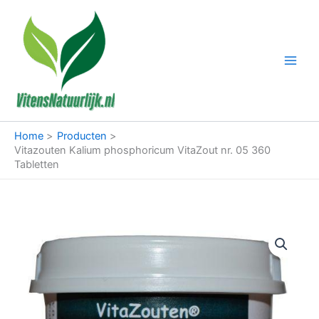
Ga
naar
de
inhoud
Home
Producten
Vitazouten Kalium phosphoricum VitaZout nr. 05 360
Tabletten