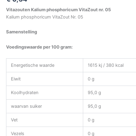
Vitazouten Kalium phosphoricum VitaZout nr. 05
Kalium phosphoricum VitaZout Nr. 05
Samenstelling
Voedingswaarde per 100 gram:
Energetische waarde
1615 kj / 380 kcal
Eiwit
0 g
Koolhydraten
95,0 g
waarvan suiker
95,0 g
Vet
0 g
Vezels
0 g