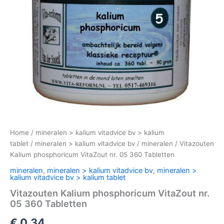
Home
/
mineralen > kalium vitadvice bv > kalium
tablet
/
mineralen > kalium vitadvice bv
/
mineralen
/ Vitazouten
Kalium phosphoricum VitaZout nr. 05 360 Tabletten
mineralen
,
mineralen > kalium vitadvice bv
,
mineralen >
kalium vitadvice bv > kalium tablet
Vitazouten Kalium phosphoricum VitaZout nr.
05 360 Tabletten
€
0,34