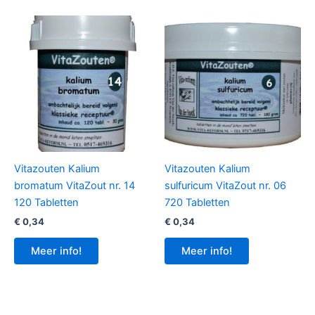
Vitazouten Kalium
Vitazouten Kalium
bromatum VitaZout nr. 14
sulfuricum VitaZout nr. 06
120 Tabletten
720 Tabletten
€
0,34
€
0,34
Meer info!
Meer info!