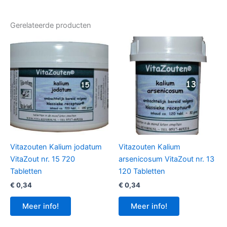
Gerelateerde producten
Vitazouten Kalium jodatum
Vitazouten Kalium
VitaZout nr. 15 720
arsenicosum VitaZout nr. 13
Tabletten
120 Tabletten
€
0,34
€
0,34
Meer info!
Meer info!