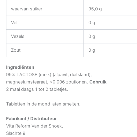
waarvan suiker
95,0 g
Vet
0 g
Vezels
0 g
Zout
0 g
Ingrediënten
99% LACTOSE (melk) (alpavit, duitsland),
magnesiumstearaat, <0,006 zoutionen.
Gebruik
2 maal daags 1 tot 2 tabletjes.
Tabletten in de mond laten smelten.
Fabrikant / Distributeur
Vita Reform Van der Snoek,
Slachte 9,