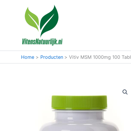
Ga
naar
de
inhoud
Home
Producten
Vitiv MSM 1000mg 100 Tabl