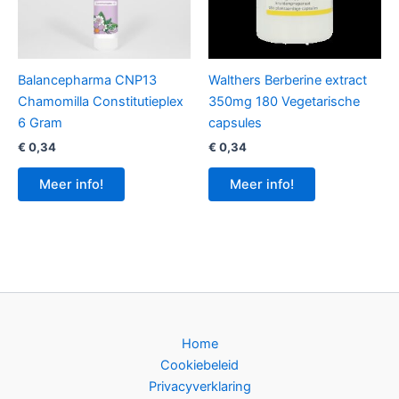
Balancepharma CNP13
Walthers Berberine extract
Chamomilla Constitutieplex
350mg 180 Vegetarische
6 Gram
capsules
€
0,34
€
0,34
Meer info!
Meer info!
Home
Cookiebeleid
Privacyverklaring