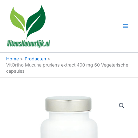
Ga
naar
de
inhoud
Home
Producten
VitOrtho Mucuna pruriens extract 400 mg 60 Vegetarische
capsules