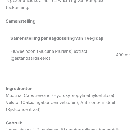
*: gezondheidsclaims in afwachting van Europese
toekenning.
Samenstelling
Samenstelling per dagdosering van 1 vegicap:
Fluweelboon (Mucuna Pruriens) extract
400 m
(gestandaardiseerd)
Ingrediënten
Mucuna, Capsulewand (Hydroxypropylmethylcellulose),
Vulstof (Calciumgebonden vetzuren), Antiklontermiddel
(Rijstconcentraat).
Gebruik