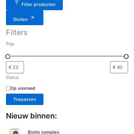
a
Filter producten
t
e
Sluiten
g
o
Filters
r
i
Prijs
e
s
e
l
e
c
Status
t
e
B
Op voorraad
r
e
e
Toepassen
s
n
c
h
Nieuw binnen:
i
k
b
Biotin complex