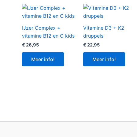
IJzer Complex +
Vitamine D3 + K2
vitamine B12 en C kids
druppels
€
26,95
€
22,95
Meer info!
Meer info!