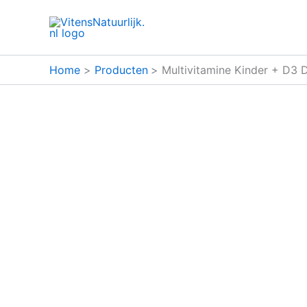
Ga
naar
de
inhoud
Home
Producten
Multivitamine Kinder + D3 