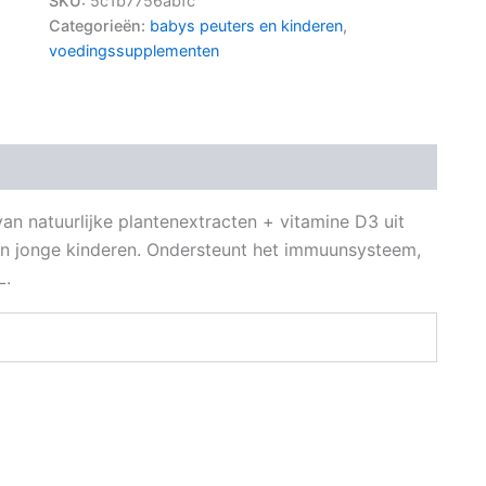
SKU:
5c1b7756abfc
Categorieën:
babys peuters en kinderen
,
voedingssupplementen
an natuurlijke plantenextracten + vitamine D3 uit
 en jonge kinderen. Ondersteunt het immuunsysteem,
L.