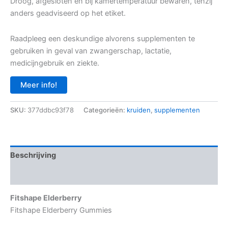
Droog, afgesloten en bij kamertemperatuur bewaren, tenzij
anders geadviseerd op het etiket.
Raadpleeg een deskundige alvorens supplementen te
gebruiken in geval van zwangerschap, lactatie,
medicijngebruik en ziekte.
Meer info!
SKU:
377ddbc93f78
Categorieën:
kruiden
,
supplementen
Beschrijving
Aanvullende informatie
Fitshape Elderberry
Fitshape Elderberry Gummies