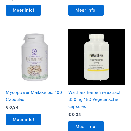
Meer info!
Meer info!
Mycopower Maitake bio 100
Walthers Berberine extract
Capsules
350mg 180 Vegetarische
capsules
€
0,34
€
0,34
Meer info!
Meer info!