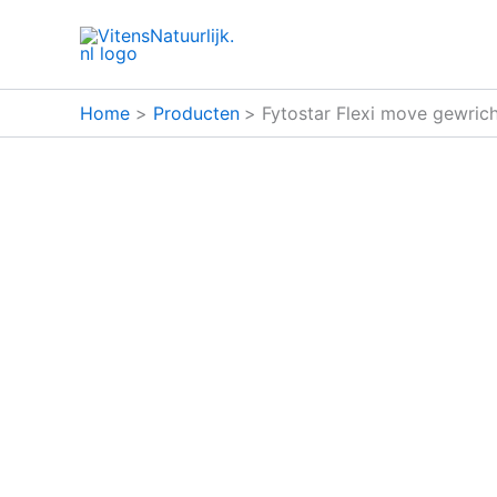
Ga
naar
de
inhoud
Home
Producten
Fytostar Flexi move gewric