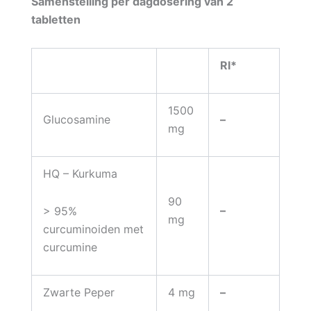
Samenstelling per dagdosering van 2
tabletten
RI*
1500
Glucosamine
–
mg
HQ – Kurkuma
90
–
> 95%
mg
curcuminoiden met
curcumine
Zwarte Peper
4 mg
–