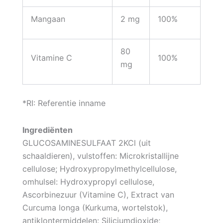
Mangaan
2 mg
100%
80
Vitamine C
100%
mg
*RI: Referentie inname
Ingrediënten
GLUCOSAMINESULFAAT 2KCl (uit
schaaldieren), vulstoffen: Microkristallijne
cellulose; Hydroxypropylmethylcellulose,
omhulsel: Hydroxypropyl cellulose,
Ascorbinezuur (Vitamine C), Extract van
Curcuma longa (Kurkuma, wortelstok),
antiklontermiddelen: Siliciumdioxide;