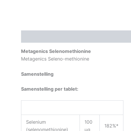
Beschrijving
Aanvullende informatie
Metagenics Selenomethionine
Metagenics Seleno-methionine
Samenstelling
Samenstelling per tablet:
Selenium
100
182%*
(selenomethionine)
µg