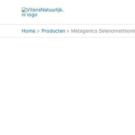
Ga
naar
de
inhoud
Home
Producten
Metagenics Selenomethionin