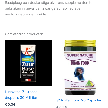
Raadpleeg een deskundige alvorens supplementen te
gebruiken in geval van zwangerschap, lactatie,
medicijngebruik en ziekte.
Gerelateerde producten
Lucovitaal Zuurbase
druppels 30 Milliliter
SNP Brainfood 90 Capsules
€
0,34
€
0,34