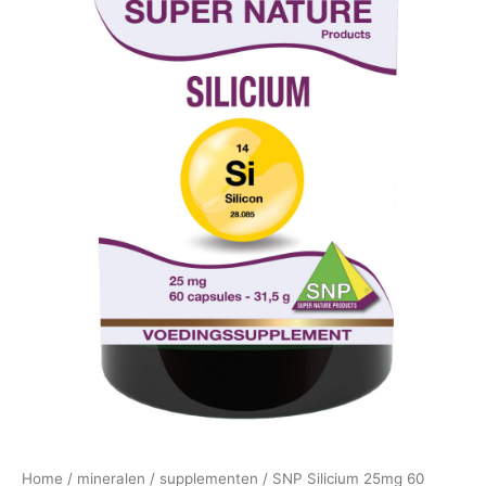
Home
/
mineralen
/
supplementen
/ SNP Silicium 25mg 60