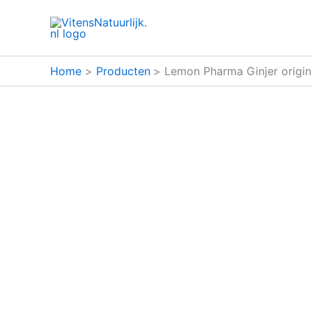
Ga
naar
de
inhoud
Home
Producten
Lemon Pharma Ginjer origina