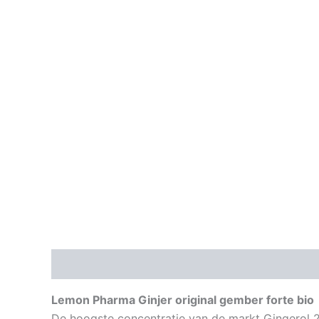
Beschrijving
Aanvullende informatie
Lemon Pharma Ginjer original gember forte bio
De hoogste concentratie van de markt Gingerol 