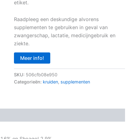
etiket.
Raadpleeg een deskundige alvorens
supplementen te gebruiken in geval van
zwangerschap, lactatie, medicijngebruik en
ziekte.
Meer info!
SKU:
506cfb08e950
Categorieën:
kruiden
,
supplementen
21,6% en Shoagol 2,9%.