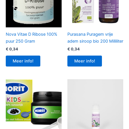
Nova Vitae D Ribose 100%
Purasana Puragem vrije
puur 250 Gram
adem siroop bio 200 Milliliter
€
0,34
€
0,34
Meer info!
Meer info!