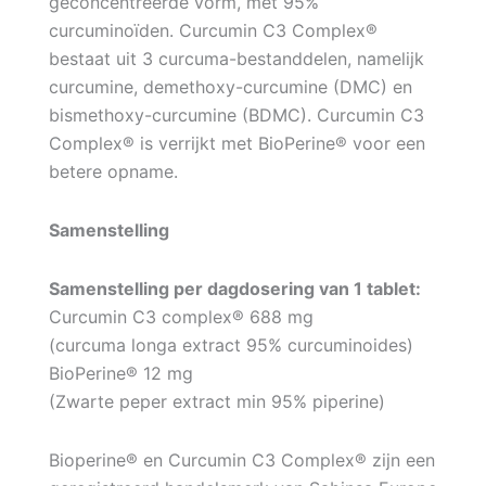
geconcentreerde vorm, met 95%
curcuminoïden. Curcumin C3 Complex®
bestaat uit 3 curcuma-bestanddelen, namelijk
curcumine, demethoxy-curcumine (DMC) en
bismethoxy-curcumine (BDMC). Curcumin C3
Complex® is verrijkt met BioPerine® voor een
betere opname.
Samenstelling
Samenstelling per dagdosering van 1 tablet:
Curcumin C3 complex® 688 mg
(curcuma longa extract 95% curcuminoides)
BioPerine® 12 mg
(Zwarte peper extract min 95% piperine)
Bioperine® en Curcumin C3 Complex® zijn een