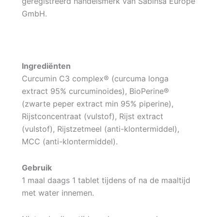
geregistreerd handelsmerk van Sabinsa Europe
GmbH.
Ingrediënten
Curcumin C3 complex® (curcuma longa
extract 95% curcuminoides), BioPerine®
(zwarte peper extract min 95% piperine),
Rijstconcentraat (vulstof), Rijst extract
(vulstof), Rijstzetmeel (anti-klontermiddel),
MCC (anti-klontermiddel).
Gebruik
1 maal daags 1 tablet tijdens of na de maaltijd
met water innemen.