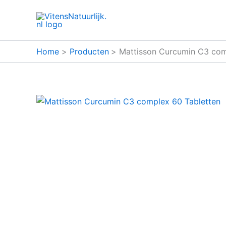
Ga
naar
de
inhoud
Home
Producten
Mattisson Curcumin C3 com