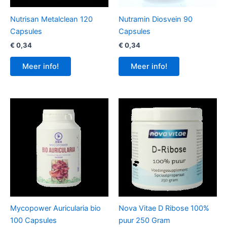
Nutrisan Metalclean 120
Nutramin Diosvein 90
Capsules
Capsules
€
0,34
€
0,34
Meer info!
Meer info!
Mycopower Auricularia bio
Nova Vitae D Ribose 100%
100 Capsules
puur 250 Gram