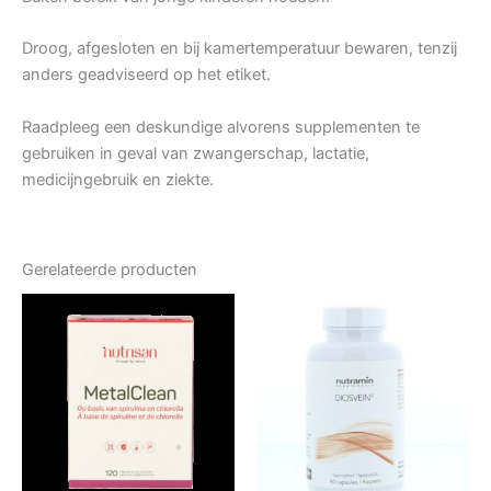
Droog, afgesloten en bij kamertemperatuur bewaren, tenzij
anders geadviseerd op het etiket.
Raadpleeg een deskundige alvorens supplementen te
gebruiken in geval van zwangerschap, lactatie,
medicijngebruik en ziekte.
Gerelateerde producten