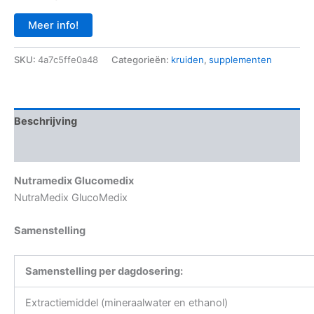
Meer info!
SKU:
4a7c5ffe0a48
Categorieën:
kruiden
,
supplementen
Beschrijving
Aanvullende informatie
Nutramedix Glucomedix
NutraMedix GlucoMedix
Samenstelling
Samenstelling per dagdosering:
Extractiemiddel (mineraalwater en ethanol)