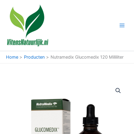
Ga
naar
de
inhoud
Home
Producten
Nutramedix Glucomedix 120 Milliliter