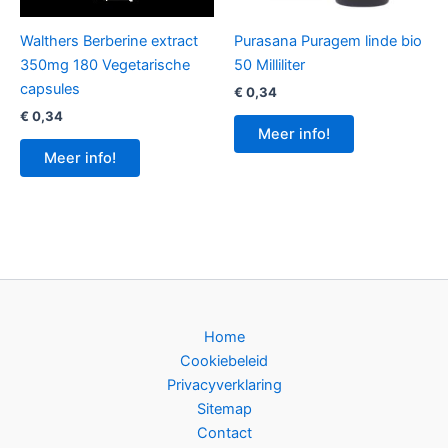
Walthers Berberine extract
Purasana Puragem linde bio
350mg 180 Vegetarische
50 Milliliter
capsules
€
0,34
€
0,34
Meer info!
Meer info!
Home
Cookiebeleid
Privacyverklaring
Sitemap
Contact