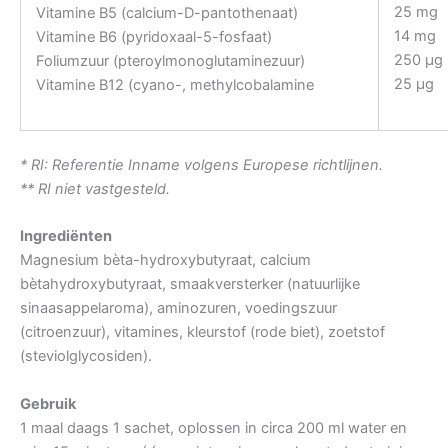
25 mg
Vitamine B5 (calcium-D-pantothenaat)
14 mg
Vitamine B6 (pyridoxaal-5-fosfaat)
250 µg
Foliumzuur (pteroylmonoglutaminezuur)
25 µg
Vitamine B12 (cyano-, methylcobalamine
* RI: Referentie Inname volgens Europese richtlijnen.
** RI niet vastgesteld.
Ingrediënten
Magnesium bèta-hydroxybutyraat, calcium
bètahydroxybutyraat, smaakversterker (natuurlijke
sinaasappelaroma), aminozuren, voedingszuur
(citroenzuur), vitamines, kleurstof (rode biet), zoetstof
(steviolglycosiden).
Gebruik
1 maal daags 1 sachet, oplossen in circa 200 ml water en