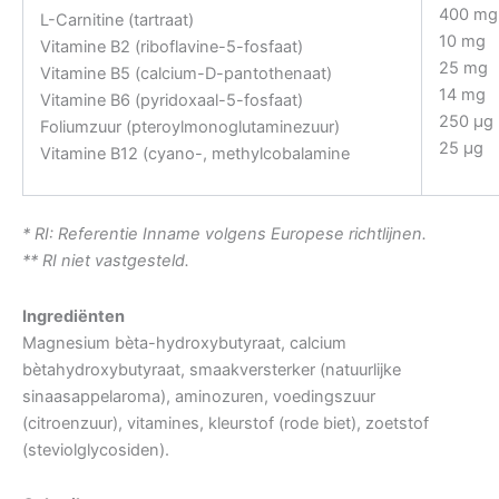
400 mg
L-Carnitine (tartraat)
10 mg
Vitamine B2 (riboflavine-5-fosfaat)
25 mg
Vitamine B5 (calcium-D-pantothenaat)
14 mg
Vitamine B6 (pyridoxaal-5-fosfaat)
250 µg
Foliumzuur (pteroylmonoglutaminezuur)
25 µg
Vitamine B12 (cyano-, methylcobalamine
* RI: Referentie Inname volgens Europese richtlijnen.
** RI niet vastgesteld.
Ingrediënten
Magnesium bèta-hydroxybutyraat, calcium
bètahydroxybutyraat, smaakversterker (natuurlijke
sinaasappelaroma), aminozuren, voedingszuur
(citroenzuur), vitamines, kleurstof (rode biet), zoetstof
(steviolglycosiden).