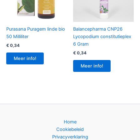
Purasana Puragem linde bio
Balancepharma CNP26
50 Milliliter
Lycopodium constitutieplex
6 Gram
€
0,34
€
0,34
Meer info!
Meer info!
Home
Cookiebeleid
Privacyverklaring